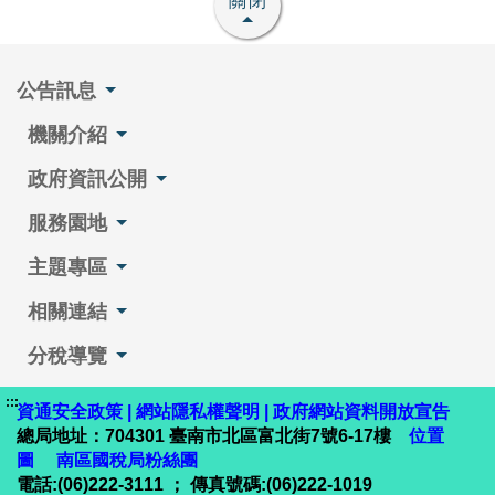
關閉
公告訊息
機關介紹
政府資訊公開
服務園地
主題專區
相關連結
分稅導覽
:::
資通安全政策
|
網站隱私權聲明
|
政府網站資料開放宣告
總局地址：704301 臺南市北區富北街7號6-17樓
位置
圖
南區國稅局粉絲團
電話:(06)222-3111 ； 傳真號碼:(06)222-1019