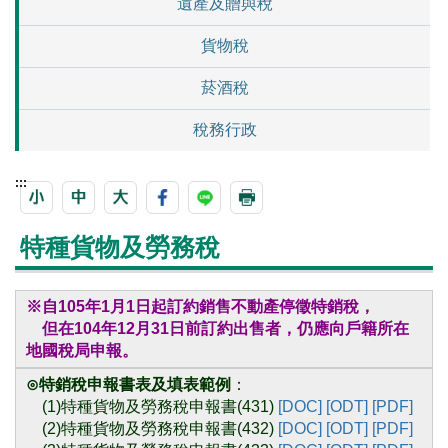
遺產及贈與稅
貨物稅
菸酒稅
稅務行政
:::
特種貨物及勞務稅
※自105年1月1日起訂約銷售不動產停徵特銷稅，
但在104年12月31日前訂約出售者，仍應向戶籍所在
地國稅局申報。
⊙特銷稅申報書表及填表範例
：
(1)特種貨物及勞務稅申報書(431)
[DOC]
[ODT]
[PDF]
(2)特種貨物及勞務稅申報書(432)
[DOC]
[ODT]
[PDF]