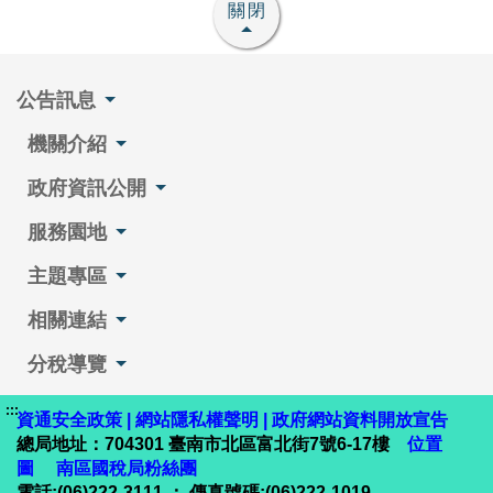
關閉
公告訊息
機關介紹
政府資訊公開
服務園地
主題專區
相關連結
分稅導覽
:::
資通安全政策
|
網站隱私權聲明
|
政府網站資料開放宣告
總局地址：704301 臺南市北區富北街7號6-17樓
位置
圖
南區國稅局粉絲團
電話:(06)222-3111 ； 傳真號碼:(06)222-1019