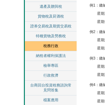
例1：繳
遺產及贈與稅
星期五
貨物稅及菸酒稅
星期一
證券交易稅及期貨交易稅
例2：繳
特種貨物及勞務稅
星期六
稅務行政
星期二
納稅者權利保護法
例3：繳
檢舉專區
星期二
星期五、
行政救濟
例4：繳
台商回台投資稅務諮詢常
見問答集
星期五
檔案應用
星期一