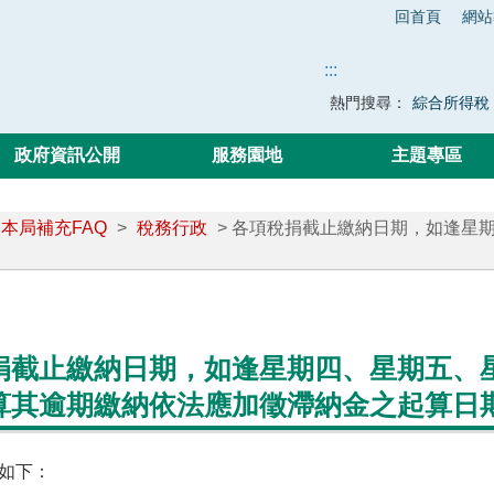
回首頁
網站
:::
熱門搜尋：
綜合所得稅
政府資訊公開
服務園地
主題專區
本局補充FAQ
>
稅務行政
> 各項稅捐截止繳納日期，如逢星
捐截止繳納日期，如逢星期四、星期五、
算其逾期繳納依法應加徵滯納金之起算日
如下：