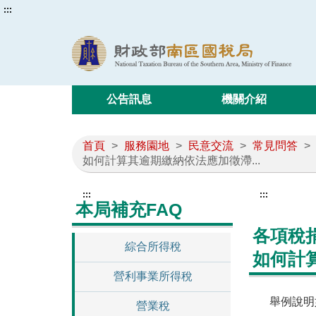
:::
公告訊息
機關介紹
首頁
>
服務園地
>
民意交流
>
常見問答
>
如何計算其逾期繳納依法應加徵滯...
:::
:::
本局補充FAQ
各項稅
綜合所得稅
如何計
營利事業所得稅
舉例說明
營業稅