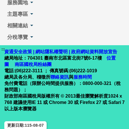
服務園地
主題專區
相關連結
分稅導覽
:::
資通安全政策
|
網站隱私權聲明
|
政府網站資料開放宣告
總局地址：704301 臺南市北區富北街7號6-17樓
位置
圖
南區國稅局粉絲團
電話:(06)222-3111 ； 傳真號碼:(06)222-1019
總局及各分局、稽徵所
聯絡資訊
與
服務時間
免付費電話（限辦公時間提供服務）：0800-000-321（稅
務問題）；
財政部南區國稅局版權所有 © 2013最佳瀏覽解析度1024 x
768 建議使用IE 11 或 Chrome 30 或 Firefox 27 或 Safari 7
以上版本瀏覽器
更新日期:115-08-07