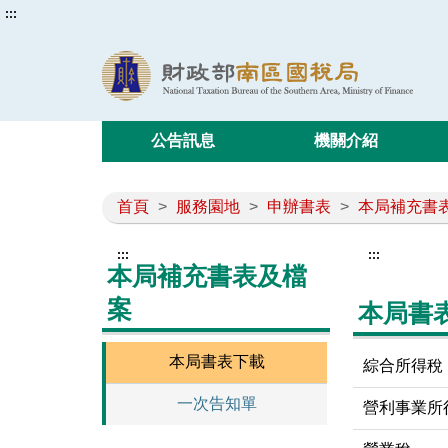
:::
公告訊息
機關介紹
首頁
>
服務園地
>
申辦書表
>
本局補充書
:::
:::
本局補充書表及檔
案
本局書
本局書表下載
綜合所得稅
一次告知單
營利事業所