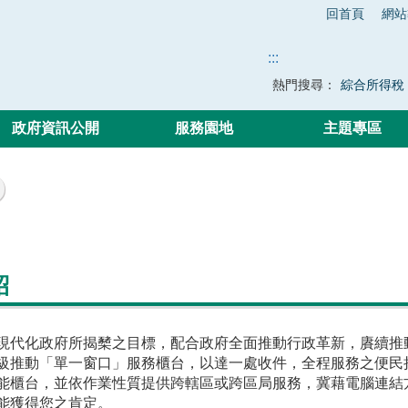
回首頁
網站
:::
熱門搜尋：
綜合所得稅
政府資訊公開
服務園地
主題專區
紹
現代化政府所揭櫫之目標，配合政府全面推動行政革新，賡續推
級推動「單一窗口」服務櫃台，以達一處收件，全程服務之便民
能櫃台，並依作業性質提供跨轄區或跨區局服務，冀藉電腦連結
能獲得您之肯定。