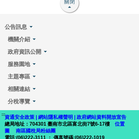
關閉
公告訊息
機關介紹
政府資訊公開
服務園地
主題專區
相關連結
分稅導覽
:::
資通安全政策
|
網站隱私權聲明
|
政府網站資料開放宣告
總局地址：704301 臺南市北區富北街7號6-17樓
位置
圖
南區國稅局粉絲團
電話:(06)222-3111 ； 傳真號碼:(06)222-1019