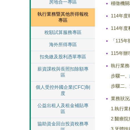
房地合一專區
稽徵機關
執行業務暨其他所得報稅
114年度
專區
114年
稅額試算服務專區
「115
海外所得專區
115年
扣免繳及股利憑單專區
執行業務
薪資課稅與長照扣除額專
區
步驟一、
步驟二、
個人受控外國企業(CFC)制
度
業務狀況
公益出租人及租金補貼專
1.執行
區
2.醫療
協助資金回台投資稅務專
3.牙體技
區