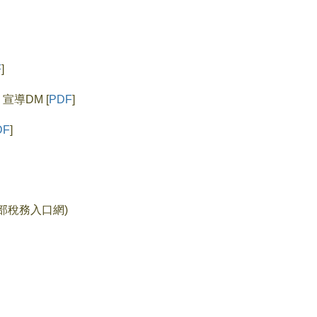
F
]
導DM [
PDF
]
DF
]
部稅務入口網)