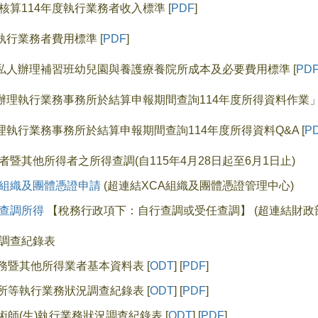
核算114年度執行業務者收入標準 [
PDF
]
執行業務者費用標準 [
PDF
]
度私人辦理補習班幼兒園與養護療養院所成本及必要費用標準 [
PD
年辦理執行業務事務所於結算申報期間查詢114年度所得資料作業」宣
辦理執行業務事務所於結算申報期間查詢114年度所得資料Q&A [
P
者暨其他所得者之所得查調(自115年4月28日起至6月1日止)
組織及團體憑證申請
(超連結XCA組織及團體憑證管理中心)
查調所得
【稅務行政項下：自行查調或受任查調】 (超連結財政
調查紀錄表
業務暨其他所得業者基本資料表 [
ODT
] [
PDF
]
院所等執行業務狀況調查紀錄表 [
ODT
] [
PDF
]
術師(生)執行業務狀況調查紀錄表 [
ODT
] [
PDF
]