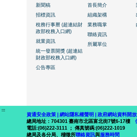
新聞稿
首長簡介
招標資訊
組織架構
稅務行事曆 (超連結財
業務職掌
政部稅務入口網)
聯絡資訊
就業資訊
所屬單位
統一發票開獎 (超連結
財政部稅務入口網)
公告專區
:::
資通安全政策
|
網站隱私權聲明
|
政府網站資料開放
總局地址：704301 臺南市北區富北街7號6-17樓
電話:(06)222-3111 ； 傳真號碼:(06)222-1019
總局及各分局、稽徵所
聯絡資訊
與
服務時間