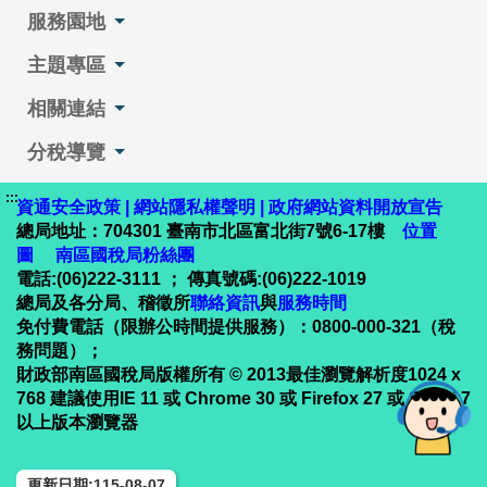
服務園地
主題專區
相關連結
分稅導覽
:::
資通安全政策
|
網站隱私權聲明
|
政府網站資料開放宣告
總局地址：704301 臺南市北區富北街7號6-17樓
位置
圖
南區國稅局粉絲團
電話:(06)222-3111 ； 傳真號碼:(06)222-1019
總局及各分局、稽徵所
聯絡資訊
與
服務時間
免付費電話（限辦公時間提供服務）：0800-000-321（稅
務問題）；
財政部南區國稅局版權所有 © 2013最佳瀏覽解析度1024 x
768 建議使用IE 11 或 Chrome 30 或 Firefox 27 或 Safari 7
以上版本瀏覽器
更新日期:115-08-07